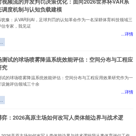
视频流的并发判罚决策优化：面向2026世界杯VAR系
暗
态调度机制与认知负载建模
再犹豫：从VAR到AI，足球判罚的认知革命作为一名深耕体育科技领域三
评估专家，我见证
...详情
视
发
优
场测试的球场喷雾降温系统效能评估：空间分布与工程应
研究
统
测试的球场喷雾降温系统效能评估：空间分布与工程应用效果研究作为一
度
育设施评估领域三十余
知
...详情
测
喷
统
博弈：2026高原主场如何改写人类体能边界与战术逻
：
与
效
：2026高原主场如何改写人类体能边界与战术逻辑我从事体育评估工作