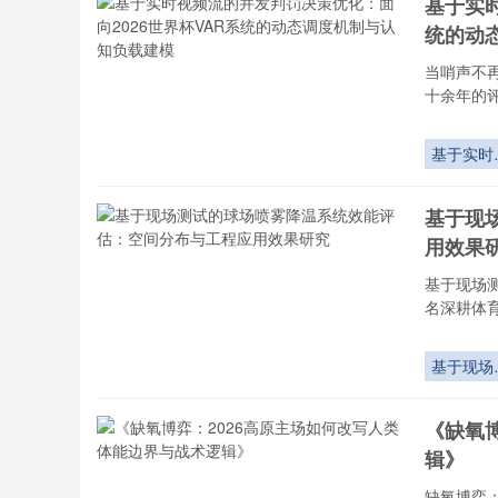
基于实时
主场海拔
统的动
器”
当哨声不
十余年的
基于实时
频流的并
判罚决策
基于现
化：面向
用效果
2026世界
杯VAR系
基于现场
的动态调
名深耕体
机制与认
负载建模
基于现场
试的球场
雾降温系
《缺氧
效能评估
辑》
空间分布
工程应用
缺氧博弈