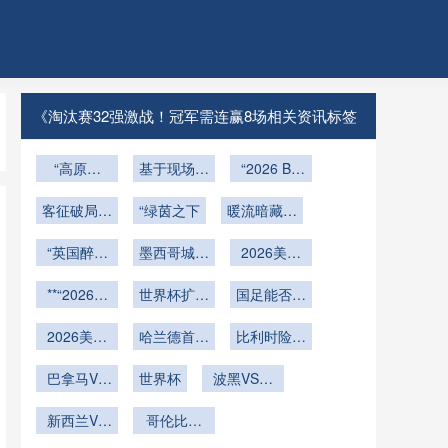
《淘汰赛32强激战！冠军需连赢8场相关资讯标签
“高原伏
基于现场测
“2026 BC
Place：双
击：2026
试的球场喷
态草皮系统
世预赛非洲
客征破局：
雾降温系统
“绿茵之下
暖流暗藏：
的结构逻辑
主场海拔暗
赛场适应与
效能评估：
大都会人寿
与赛事验
路线预演策
“英国醉汉
器”
空间分布与
墨西哥城塔
护航2026
2026美加
证”
墨西哥城街
略
工程应用效
可盛宴：世
世界杯温
墨世界杯：
**“2026世
头放声高
界杯观赛必
世界杯扩军
果研究
国足能否突
从32强到
度”
界杯场馆：
歌”
备美食指南
至48队：
决赛的淘汰
围？
从竞技场到
2026美加
亚洲区名额
哈兰德首秀
赛轮次演化
比利时险胜
城市灵魂的
墨世界杯A
世界杯！挪
增加
与路径策略
过关
组第二轮赛
巴拿马VS
蜕变”**
威神锋开启
世界杯
波黑VS卡
精析
克罗地亚直
果
足坛新篇章
塔尔波黑
新西兰VS
播巴拿马
哥伦比亚
VS卡塔尔
埃及直播新
VS克罗地
VS刚果哥
直播