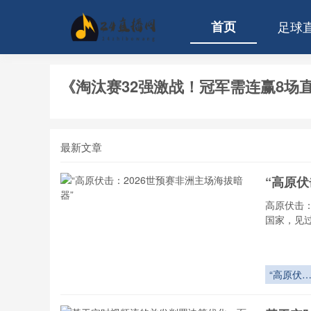
首页
足球
《淘汰赛32强激战！冠军需连赢8场
最新文章
“高原伏
高原伏击
国家，见
“高原伏
击：2026
世预赛非