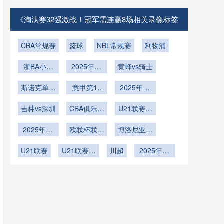
亚在线直播
西兰VS埃
伦比亚VS
及在线直播
刚果直播
《淘汰赛32强激战！冠军需连赢8场相关录像标签
CBA常规赛
篮球
NBL常规赛
利物浦
浙BA小组
2025年12
黄蜂vs骑士
赛A组第19
月15日
斯诺克单局
轮
意甲第15
2025年12
限时赛第2
轮
月12日
吉林vs深圳
轮
CBA俱乐部
U21联赛决
杯武汉赛区
赛第6轮
2025年12
欧联杯联赛
淘汰赛
博洛尼亚vs
月1日
阶段第5轮
萨尔茨堡红
U21联赛
U21联赛决
川超
牛
2025年11
赛第2轮
月20日