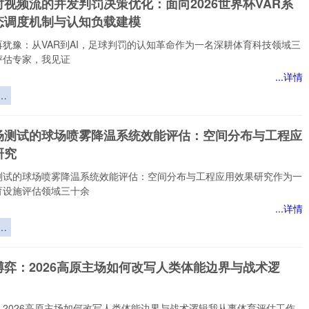
视频流的并发判罚决策优化：面向2026世界杯VAR系
暗
态调度机制与认知负载建模
再犹豫：从VAR到AI，足球判罚的认知革命作为一名深耕体育科技领域三
评估专家，我见证
...详情
视
发
优
场测试的球场喷雾降温系统效能评估：空间分布与工程应
研究
统
测试的球场喷雾降温系统效能评估：空间分布与工程应用效果研究作为一
度
育设施评估领域三十余
知
...详情
测
喷
统
博弈：2026高原主场如何改写人类体能边界与战术逻
：
与
效
：2026高原主场如何改写人类体能边界与战术逻辑我从事体育评估工作