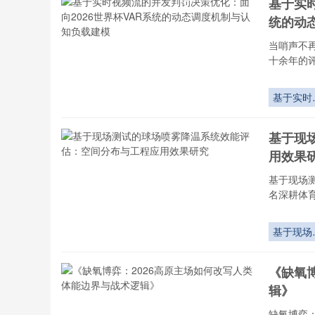
基于实时
主场海拔
统的动
器”
当哨声不
十余年的
基于实时
频流的并
判罚决策
基于现
化：面向
用效果
2026世界
杯VAR系
基于现场
的动态调
名深耕体
机制与认
负载建模
基于现场
试的球场
雾降温系
《缺氧
效能评估
辑》
空间分布
工程应用
缺氧博弈