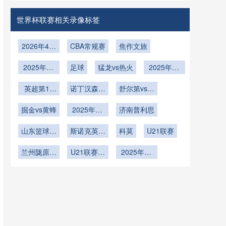
西兰VS埃
伦比亚VS
直播
及在线直播
刚果直播
世界杯联赛相关录像标签
2026年4月
CBA常规赛
焦作文旅
5日
2025年12
足球
猛龙vs热火
2025年12
月23日
月15日
英超第16
诺丁汉森林
舒尔第vs范
轮
vs热刺
争一
掘金vs黄蜂
2025年12
济南普利思
月3日
山东篮球联
斯诺克英锦
科莫
U21联赛
赛总决赛第
赛资格赛第
兰州陇原竞
4轮
U21联赛决
3轮
2025年11
技U21
赛第2轮
月20日