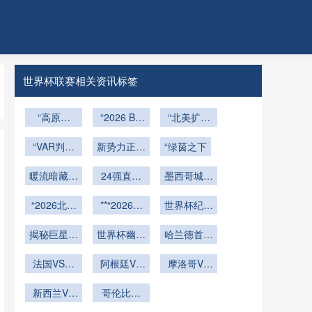
世界杯联赛相关资讯标签
“高原伏
“2026 BC
“北美扩军
Place：双
击：2026
重构出线格
态草皮系统
世预赛非洲
“VAR判定
新势力正改
局：四十八
“绿茵之下
的结构逻辑
主场海拔暗
的0.3秒延
写版图"
强激战淘汰
与赛事验
暖流暗藏：
迟：2026
器”
24强直通
墨西哥城塔
赛新秩序”
证”
世界杯越位
大都会人寿
与8队附加
可盛宴：世
判定的数据
“2026北美
护航2026
**“2026世
赛：2026
界杯观赛必
世界杯纪录
链与视觉呈
世界杯场馆
世界杯温
世界杯淘汰
界杯场馆：
备美食指南
片预告发布
揭秘巨星成
的绿色遗
现博弈”
度”
赛格局的规
从竞技场到
世界杯幽灵
哈兰德首秀
产：可持续
长故事
城市灵魂的
服球迷半夜
则重塑
世界杯！挪
运营与长期
法国VS伊
阿根廷VS
蜕变”**
吓人
威神锋开启
摩洛哥VS
拉克直播法
利用策略”
奥地利直播
足坛新篇章
海地直播摩
国VS伊拉
新西兰VS
阿根廷VS
哥伦比亚
洛哥VS海
克在线直播
埃及直播新
奥地利在线
VS刚果哥
地在线直播